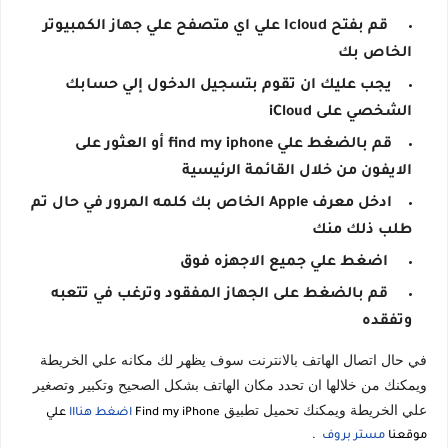
 قم بفتح Icloud علي اي متصفح علي جهاز الكمبيوتر 
الخاص بك
يجب عليك ان تقوم بتسجيل الدخول إلي حسابك 
الشخصي على iCloud
قم بالضغط علي find my iphone أو العثور على 
الايفون من خلال القائمة الرئيسية 
ادخل معرف Apple الخاص بك كلمه المرور في حال تم 
طلب ذلك منك 
 اضغط علي جميع الاجهزه فوق 
 قم بالضغط على الجهاز المفقود وترغب في تتعبه 
وتفقده 
في حال اتصال الهاتف بالانترنت سوف يظهر لك مكانه علي الخريطة 
ويمكنك من خلالها ان تحدد مكان الهاتف بشكل الصحيح وتكبير وتصغير 
علي الخريطة ويمكنك تحميل تطبيق 
Find my iPhone
اضغط هنااا
علي
موقعنا
مستر بروف
.