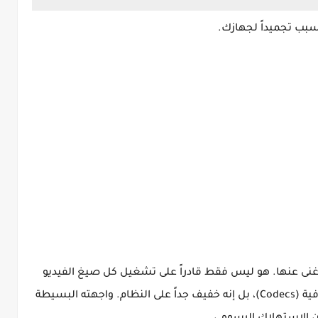
سبب تجميداً لجهازك.
 غنى عنها. هو ليس فقط قادراً على تشغيل كل صيغ الفيديو
والصوت تقريباً دون الحاجة لتحميل أكواد إضافية (Codecs)، بل إنه خفيف جداً على النظام. واجهته البسيطة